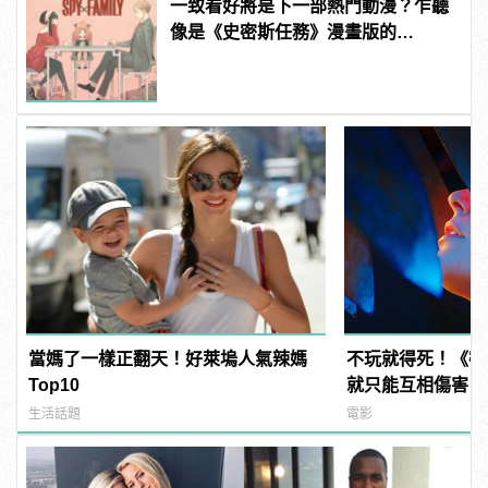
一致看好將是下一部熱門動漫？乍聽
像是《史密斯任務》漫畫版的
《SPY×FAMILY 間諜家家酒》
當媽了一樣正翻天！好萊塢人氣辣媽
不玩就得死！《密
Top10
就只能互相傷害！
生活話題
電影