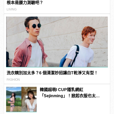
根本是腰力測驗吧？
LIVING
洗衣精別加太多？6 個清潔妙招讓白T乾淨又有型！
FASHION
韓國超萌I CUP隱乳網紅
「Sejinming」！掀起衣服也太
「胸」了吧！ | manfashion這樣變型
男