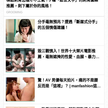
標語刺青怎樣才不土氣？5 種「語言文字」的刺青圖案
推薦，刺下屬於你的風格！
GROOMING
分手毫無預兆？遭遇「斷崖式分手」
的五個情傷建議！
毀三觀慎入！世界十大禁片電影推
薦，毫無遮掩的性愛、血腥、暴力、
噁心到極致！ | manfashion這樣變型
男
驚！AV 男優每天拍片，痛的不是腰
反而是「這裡」？ | manfashion這樣
變型男