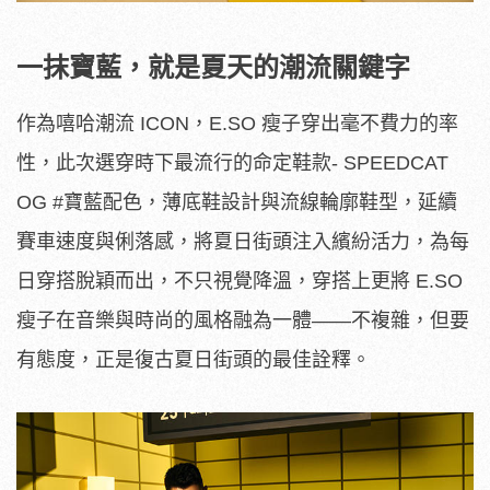
一抹寶藍，就是夏天的潮流關鍵字
作為嘻哈潮流 ICON，E.SO 瘦子穿出毫不費力的率
性，此次選穿時下最流行的命定鞋款- SPEEDCAT
OG #寶藍配色，薄底鞋設計與流線輪廓鞋型，延續
賽車速度與俐落感，將夏日街頭注入繽紛活力，為每
日穿搭脫穎而出，不只視覺降溫，穿搭上更將 E.SO
瘦子在音樂與時尚的風格融為一體——不複雜，但要
有態度，正是復古夏日街頭的最佳詮釋。