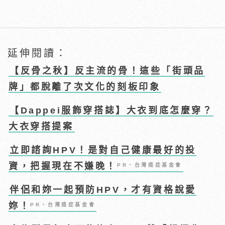
延伸閱讀：
【反骨之秋】反主流的骨！這些「街頭品
牌」都脫離了次文化的刻板印象
【Dappei服飾穿搭誌】大衣到底怎麼穿？
大衣穿搭提案
立即諮詢HPV！是對自己健康最好的投
資，把握現在不嫌晚！
PR・台灣癌症基金會
伴侶和妳一起預防HPV，才有資格說愛
妳！
PR・台灣癌症基金會