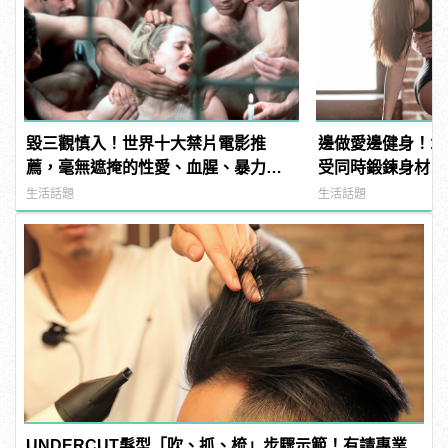
毀三觀慎入！世界十大禁片電影推
邊做愛邊健身！1
薦，毫無遮掩的性愛、血腥、暴力、
受同時鍛鍊身材
噁心到極致！
生活話題
生活話題
UNDERCUT髮型「吹、抓、梳」步驟示範！有請專業