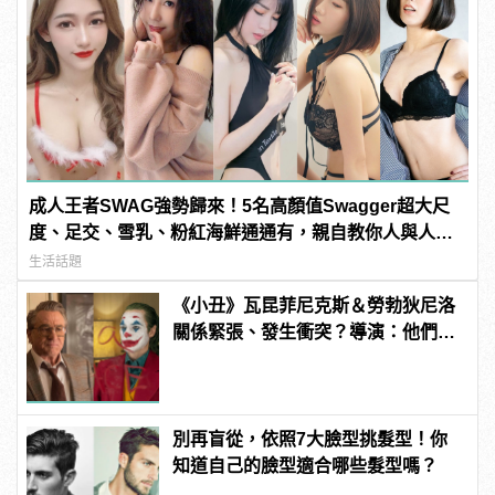
成人王者SWAG強勢歸來！5名高顏值Swagger超大尺
度、足交、雪乳、粉紅海鮮通通有，親自教你人與人的
連結！ | manfashion這樣變型男
生活話題
《小丑》瓦昆菲尼克斯＆勞勃狄尼洛
關係緊張、發生衝突？導演：他們在
戲外從不交談
別再盲從，依照7大臉型挑髮型！你
知道自己的臉型適合哪些髮型嗎？