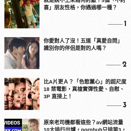
就是說不上來為何討厭？5個「不討
喜」朋友性格，你遇過哪一種？
1
你愛對人了沒！五道「真愛自問」
識別你的伴侶是對的人嗎？
2
比A片更Ａ？「色慾薰心」的超尺度
18 禁電影，真槍實彈性愛、自慰、
3P 直接上！
3
原來老司機都看這些？av網站流量
10大排行出爐，pornhub只排第3，