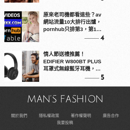
原來老司機都看這些？av
網站流量10大排行出爐，
pornhub只排第3，第1名
竟是他？
4
情人節送禮推薦！
EDIFIER W800BT PLUS
耳罩式無線藍牙耳機，在
耳邊傾訴甜言蜜語
5
關於我們
隱私權政策
著作權聲明
廣告合作
我要投稿