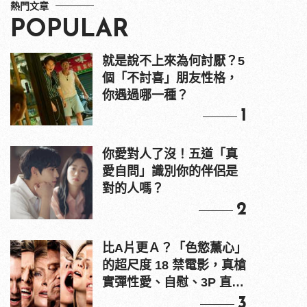
熱門文章
POPULAR
就是說不上來為何討厭？5
個「不討喜」朋友性格，
你遇過哪一種？
1
你愛對人了沒！五道「真
愛自問」識別你的伴侶是
對的人嗎？
2
比A片更Ａ？「色慾薰心」
的超尺度 18 禁電影，真槍
實彈性愛、自慰、3P 直接
上！
3