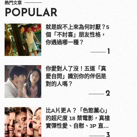
熱門文章
POPULAR
就是說不上來為何討厭？5
個「不討喜」朋友性格，
你遇過哪一種？
1
你愛對人了沒！五道「真
愛自問」識別你的伴侶是
對的人嗎？
2
比A片更Ａ？「色慾薰心」
的超尺度 18 禁電影，真槍
實彈性愛、自慰、3P 直接
上！
3