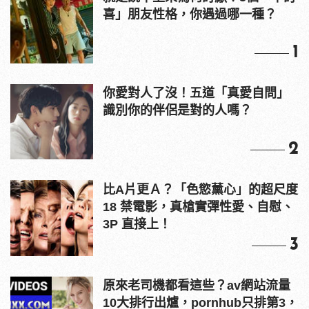
喜」朋友性格，你遇過哪一種？
1
你愛對人了沒！五道「真愛自問」
識別你的伴侶是對的人嗎？
2
比A片更Ａ？「色慾薰心」的超尺度
18 禁電影，真槍實彈性愛、自慰、
3P 直接上！
3
原來老司機都看這些？av網站流量
10大排行出爐，pornhub只排第3，