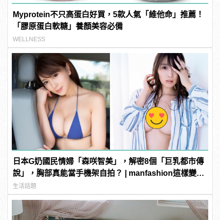
Myprotein不只高蛋白好買，5款人氣「維他命」推薦！
「膠原蛋白軟糖」養顏美容必備
WELLNESS
日本G奶國民情婦「森咲智美」，解密8個「巨乳都市傳
說」，胸部真能當手機架自拍？ | manfashion這樣變型
男
生活話題