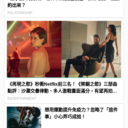
約出來？
RELATIONSHIP
《再現之慾》秒衝Netflix前三名！《禁錮之慾》三部曲
點評：沙灘交疊律動、多人激戰畫面滿分，有望再拍第
四集？
ENTERTAINMENT
想用運動提升免疫力？忽略了「這件
事」小心弄巧成拙！