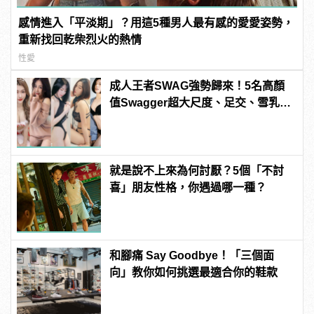
感情進入「平淡期」？用這5種男人最有感的愛愛姿勢，
重新找回乾柴烈火的熱情
性愛
成人王者SWAG強勢歸來！5名高顏
值Swagger超大尺度、足交、雪乳、
粉紅海鮮通通有，親自教你人與人的
連結！ | manfashion這樣變型男
就是說不上來為何討厭？5個「不討
喜」朋友性格，你遇過哪一種？
和腳痛 Say Goodbye！「三個面
向」教你如何挑選最適合你的鞋款