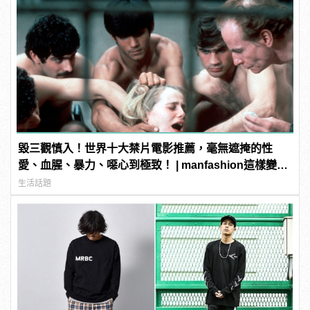
毀三觀慎入！世界十大禁片電影推薦，毫無遮掩的性
愛、血腥、暴力、噁心到極致！ | manfashion這樣變型
男
生活話題