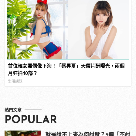
首位韓女團偶像下海！「蔡昇夏」天價片酬曝光，兩個
月狂拍40部？
生活話題
熱門文章
POPULAR
就是說不上來為何討厭？5個「不討