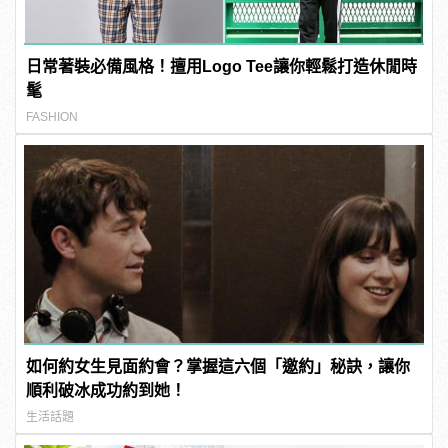
日常著裝必備風格！擅用Logo Tee讓你輕鬆打造休閒時
髦
FASHION
如何約女生見面約會？掌握這六個「邀約」秘訣，讓你
順利破冰成功約到她！
生活話題