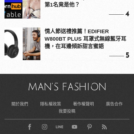
第1名竟是他？
4
情人節送禮推薦！EDIFIER
W800BT PLUS 耳罩式無線藍牙耳
機，在耳邊傾訴甜言蜜語
5
關於我們
隱私權政策
著作權聲明
廣告合作
我要投稿