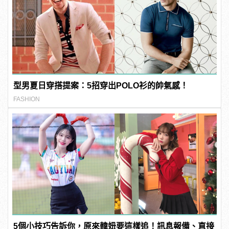
型男夏日穿搭提案：5招穿出POLO衫的帥氣感！
FASHION
5個小技巧告訴你，原來韓妞要這樣追！訊息報備、直接