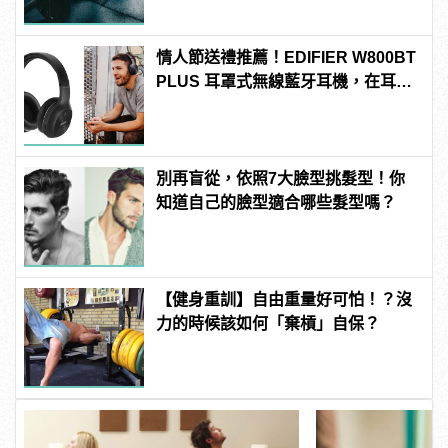
情人節送禮推薦！EDIFIER W800BT
PLUS 耳罩式無線藍牙耳機，在耳邊
傾訴甜言蜜語
別再盲從，依照7大臉型挑髮型！你
知道自己的臉型適合哪些髮型嗎？
【健身重訓】自由重量好可怕！？沒
力的時候該如何「棄槓」自保？