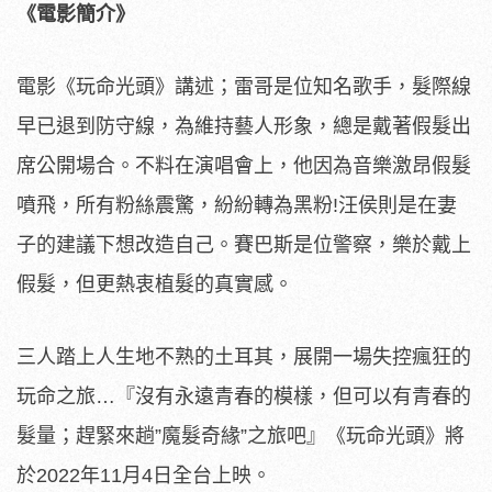
《電影簡介》
電影《玩命光頭》講述；雷哥是位知名歌手，
髮際線
早已退到防守線，為維持藝人形象，
總是戴著假髮出
席公開場合。不料在演唱會上，
他因為音樂激昂假髮
噴飛，所有粉絲震驚，紛紛轉為黑粉!汪侯則是
在妻
子的建議下想改造自己。賽巴斯是位警察，樂於戴上
假髮，
但更熱衷植髮的真實感。
三人踏上人生地不熟的土耳其，展開一場失控瘋狂的
玩命之旅…『
沒有永遠青春的模樣，但可以有青春的
髮量；趕緊來趟”魔髮奇緣”
之旅吧』《玩命光頭》將
於2022年11月4日全台上映。