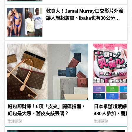
乾真大！Jamal Murray口交影片外流
讓人想起詹皇、Ibaka也有30公分驚
人巨根！
錢包即財庫！6項「皮夾」開運指南，
日本舉辦超荒謬「
紅包是大忌、舊皮夾該丟嗎？
480人參加，簡直
manfashion這
生活話題
生活話題