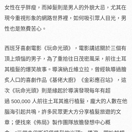
女性在乎胖瘦，而掉髮則是男人的外貌大忌，尤其在
現今重視形象的網路世界裡，如何吸引眾人目光，男
性也是煞費苦心。
西班牙喜劇電影《玩命光頭》，
電影講述關於三個有
頂上煩惱的男子，為了重拾往日茂密風采，
前往土耳
其植髮的爆笑故事。導演納丘維立拉，曾經執導過膾
炙人口的喜劇作品《基佬大廚》《
金彩應召站》，這
次《玩命光頭》則是緣起於導演發現每年有超
過 500,000 人前往土耳其進行植髮，龐大的人數在他
腦海引起共鳴，
許多民眾更大方分享植髮旅遊的文
章；便找來《佈局》
製作團隊放膽發想中心概