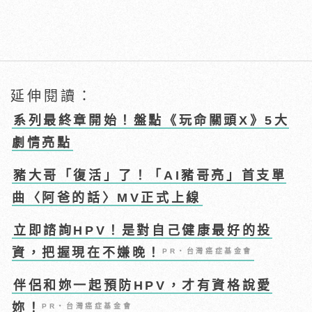
延伸閱讀：
系列最終章開始！盤點《玩命關頭X》5大
劇情亮點
豬大哥「復活」了！「AI豬哥亮」首支單
曲〈阿爸的話〉MV正式上線
立即諮詢HPV！是對自己健康最好的投
資，把握現在不嫌晚！
PR・台灣癌症基金會
伴侶和妳一起預防HPV，才有資格說愛
妳！
PR・台灣癌症基金會