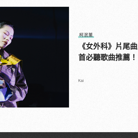
柯泯薰
《女外科》片尾曲
首必聽歌曲推薦！
Kai