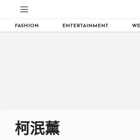
FASHION
ENTERTAINMENT
WE
柯泯薰