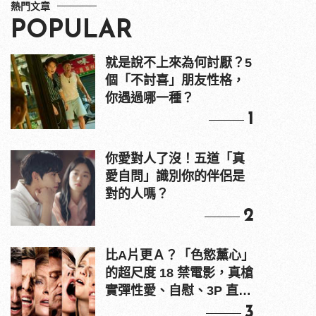
熱門文章
POPULAR
就是說不上來為何討厭？5
個「不討喜」朋友性格，
你遇過哪一種？
1
你愛對人了沒！五道「真
愛自問」識別你的伴侶是
對的人嗎？
2
比A片更Ａ？「色慾薰心」
的超尺度 18 禁電影，真槍
實彈性愛、自慰、3P 直接
上！
3