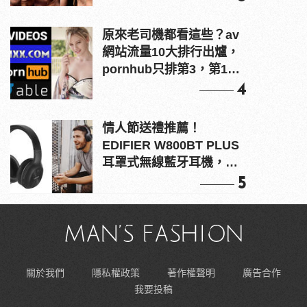
原來老司機都看這些？av
網站流量10大排行出爐，
pornhub只排第3，第1名
竟是他？
4
情人節送禮推薦！
EDIFIER W800BT PLUS
耳罩式無線藍牙耳機，在
耳邊傾訴甜言蜜語
5
關於我們
隱私權政策
著作權聲明
廣告合作
我要投稿