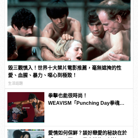
毀三觀慎入！世界十大禁片電影推薦，毫無遮掩的性
愛、血腥、暴力、噁心到極致！
生活話題
拳擊也能很時尚！
WEAVISM「Punching Day拳魂」
系列掌握潮流主導拳
愛情如何保鮮？談好戀愛的秘訣在於