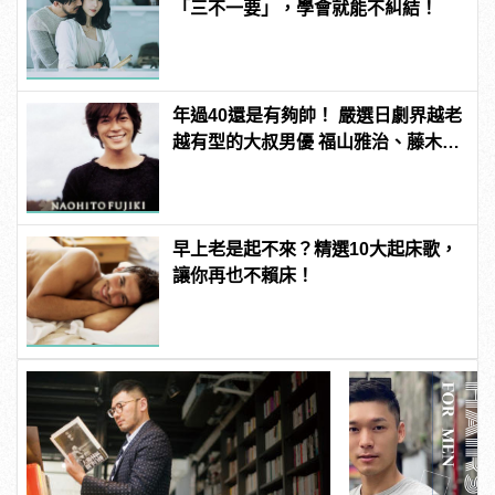
「三不一要」，學會就能不糾結！
年過40還是有夠帥！ 嚴選日劇界越老
越有型的大叔男優 福山雅治、藤木直
人從那些年帥到這些年！
早上老是起不來？精選10大起床歌，
讓你再也不賴床！