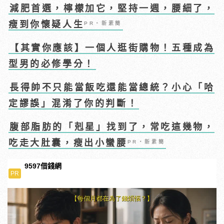
減肥首選，檸檬加它，堅持一週，腰細了，
瘦到你懷疑人生
PR・新素簡
【其實你應該】一個人逛街購物！五種成為
型男的必修學分！
長得帥不只能當飯吃還能當總統？小心「哈
定謬誤」混淆了你的判斷！
腹部脂肪的「剋星」找到了，常吃這幾物，
吃走大肚囊，瘦出小蠻腰
PR・新素簡
9597借錢網
PR