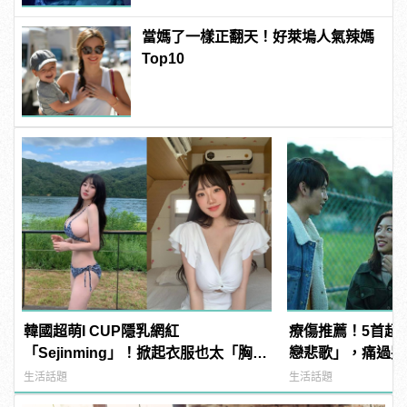
當媽了一樣正翻天！好萊塢人氣辣媽
Top10
韓國超萌I CUP隱乳網紅
療傷推薦！5首超
「Sejinming」！掀起衣服也太「胸」
戀悲歌」，痛過哭
了吧！ | manfashion這樣變型男
生活話題
生活話題