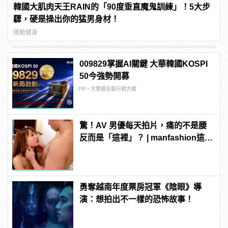
韓國大肌肉天王RAIN的「90度垂直魔鬼訓練」！5大步
驟，硬是操出你的猛男身材！
運動健身
009829掌握AI關鍵 大華韓國KOSPI
50今強勢開募
PR・大華銀全能行銷方案
驚！AV 男優每天拍片，痛的不是腰
反而是「這裡」？ | manfashion這樣
變型男
勇奪越南年度票房冠軍《陰眼》導
演：想拍出不一樣的恐怖故事！