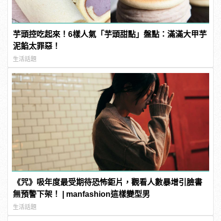
芋頭控吃起來！6樣人氣「芋頭甜點」盤點：滿滿大甲芋
泥餡太罪惡！
生活話題
《咒》吸年度最受期待恐怖鉅片，觀看人數暴增引臉書
無預警下架！ | manfashion這樣變型男
生活話題