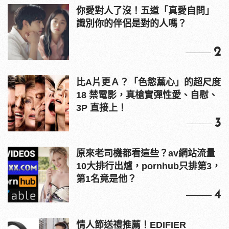
你愛對人了沒！五道「真愛自問」
識別你的伴侶是對的人嗎？
2
比A片更Ａ？「色慾薰心」的超尺度
18 禁電影，真槍實彈性愛、自慰、
3P 直接上！
3
原來老司機都看這些？av網站流量
10大排行出爐，pornhub只排第3，
第1名竟是他？
4
情人節送禮推薦！EDIFIER