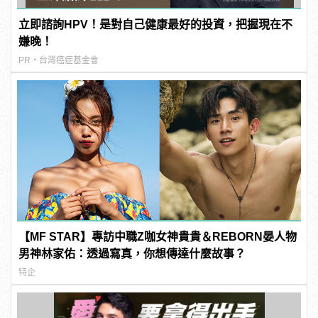
立即諮詢HPV！是對自己健康最好的投資，把握現在不
嫌晚！
PR・台灣癌症基金會
【MF STAR】專訪中職Z咖女神貴貴＆REBORN晏人物
男神林家佑：透過寫真，你想傳達什麼故事？
特企