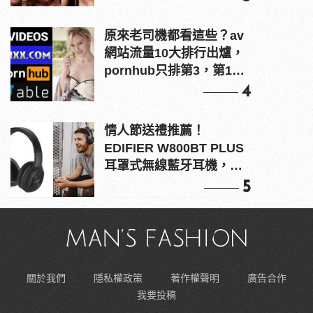
原來老司機都看這些？av
網站流量10大排行出爐，
pornhub只排第3，第1名
竟是他？
4
情人節送禮推薦！
EDIFIER W800BT PLUS
耳罩式無線藍牙耳機，在
耳邊傾訴甜言蜜語
5
關於我們
隱私權政策
著作權聲明
廣告合作
我要投稿