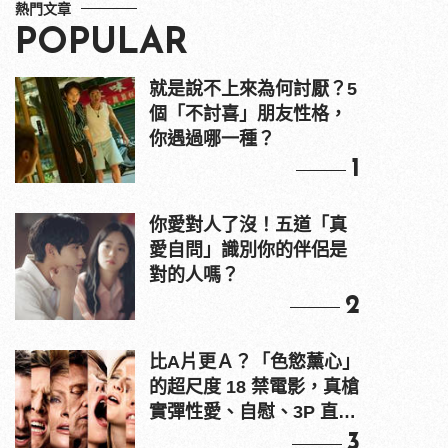
熱門文章
POPULAR
就是說不上來為何討厭？5
個「不討喜」朋友性格，
你遇過哪一種？
1
你愛對人了沒！五道「真
愛自問」識別你的伴侶是
對的人嗎？
2
比A片更Ａ？「色慾薰心」
的超尺度 18 禁電影，真槍
實彈性愛、自慰、3P 直接
上！
3