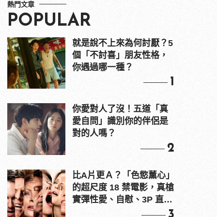
熱門文章
POPULAR
就是說不上來為何討厭？5
個「不討喜」朋友性格，
你遇過哪一種？
1
你愛對人了沒！五道「真
愛自問」識別你的伴侶是
對的人嗎？
2
比A片更Ａ？「色慾薰心」
的超尺度 18 禁電影，真槍
實彈性愛、自慰、3P 直接
上！
3