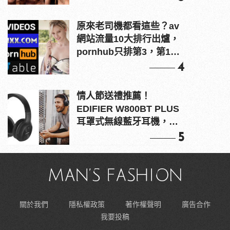
原來老司機都看這些？av
網站流量10大排行出爐，
pornhub只排第3，第1名
竟是他？
4
情人節送禮推薦！
EDIFIER W800BT PLUS
耳罩式無線藍牙耳機，在
耳邊傾訴甜言蜜語
5
關於我們
隱私權政策
著作權聲明
廣告合作
我要投稿