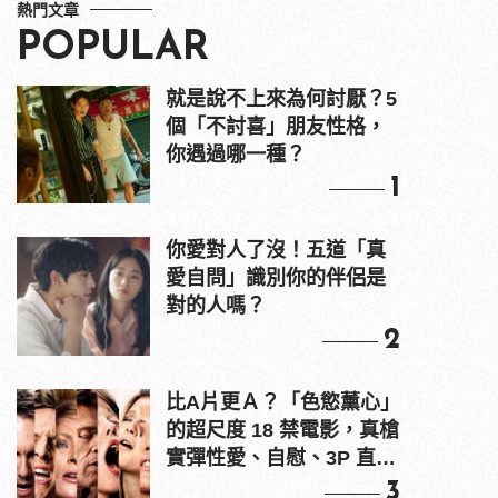
熱門文章
POPULAR
就是說不上來為何討厭？5
個「不討喜」朋友性格，
你遇過哪一種？
1
你愛對人了沒！五道「真
愛自問」識別你的伴侶是
對的人嗎？
2
比A片更Ａ？「色慾薰心」
的超尺度 18 禁電影，真槍
實彈性愛、自慰、3P 直接
上！
3