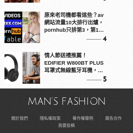
原來老司機都看這些？av
網站流量10大排行出爐，
pornhub只排第3，第1名
竟是他？
4
情人節送禮推薦！
EDIFIER W800BT PLUS
耳罩式無線藍牙耳機，在
耳邊傾訴甜言蜜語
5
關於我們
隱私權政策
著作權聲明
廣告合作
我要投稿