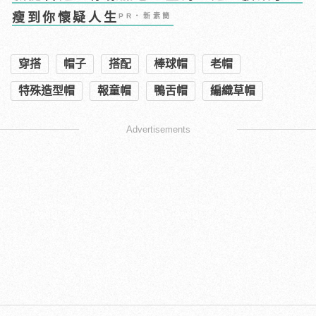
瘦到你懷疑人生
PR・新素簡
穿搭
帽子
搭配
棒球帽
老帽
特殊造型帽
報童帽
鴨舌帽
編織草帽
Advertisements