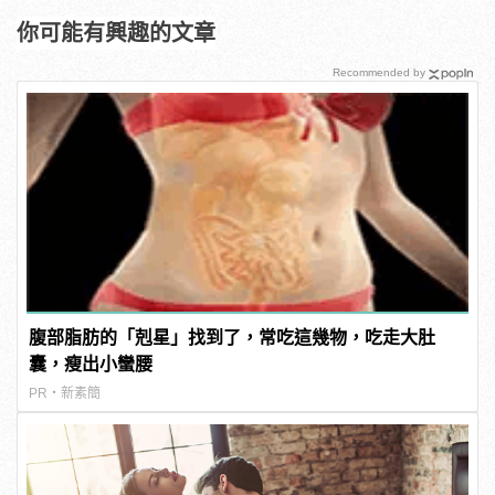
你可能有興趣的文章
Recommended by
腹部脂肪的「剋星」找到了，常吃這幾物，吃走大肚
囊，瘦出小蠻腰
PR・新素簡