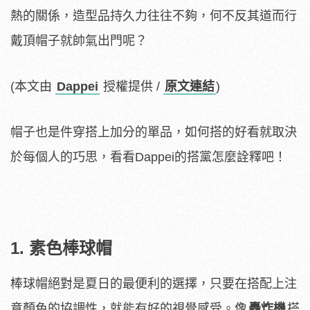
熱的關係，造型品持久力往往不夠，何不反其道而行
戴頂帽子就帥氣出門呢？
(本文由
Dappei
授權提供 /
原文連結
)
帽子也是件穿搭上加分的單品，如何搭的好看就取決
於每個人的巧思，看看Dappei的搭黨怎麼詮釋吧！
1. 素色棒球帽
棒球帽絕對是夏日的最便利的選擇，只要在搭配上注
意顏色的協調性，就能有好的視覺感受。像
轟炸機
搭