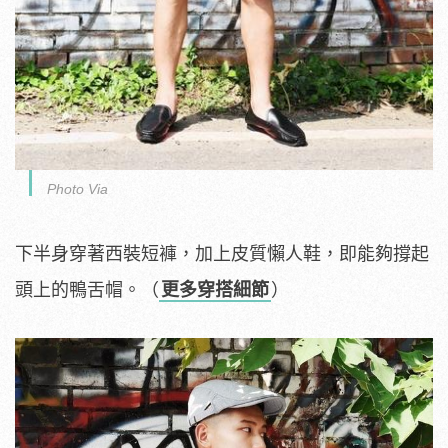
Photo Via
下半身穿著西裝短褲，加上皮質懶人鞋，即能夠撐起
頭上的鴨舌帽。（
更多穿搭細節
）