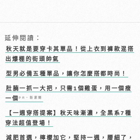
延伸閱讀：
秋天就是要穿卡其單品！從上衣到褲款混搭
出爆棚的街頭帥氣
型男必備五種單品，讓你怎麼搭都時尚！
肚腩一抓一大把，只需1個雞蛋，用一個瘦
一個
PR・新素簡
【一週穿搭提案】秋天味漸濃，全黑系7種
穿法超值登場！
減肥首選，檸檬加它，堅持一週，腰細了，