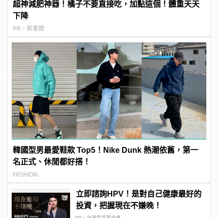
超神減肥神器！橘子不要直接吃，加點這個！體重天天
下降
PR・新素簡
韓國型男最愛鞋款 Top5！Nike Dunk 熱潮依舊，第一
名正式、休閒都好搭！
FASHION
立即諮詢HPV！是對自己健康最好的
投資，把握現在不嫌晚！
PR・台灣癌症基金會