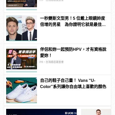
一秒變斯文型男！5 位戴上眼鏡帥度
倍增的男星 為你證明它就是最佳時
尚配件！
伴侶和妳一起預防HPV，才有資格說
愛妳！
PR・台灣癌症基金會
自己的鞋子自己畫！ Vans “U-
Color”系列讓你自由填上喜歡的顏色