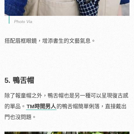
Photo Via
搭配眉框眼鏡，增添書生的文藝氣息。
5. 鴨舌帽
除了報童帽之外，鴨舌帽也是另一種可以呈現復古感
的單品。
TM時間男人
的鴨舌帽簡單俐落，直接戴出
門也沒問題。