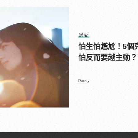
戀愛
怕生怕尷尬！5個
怕反而要越主動？
Dandy