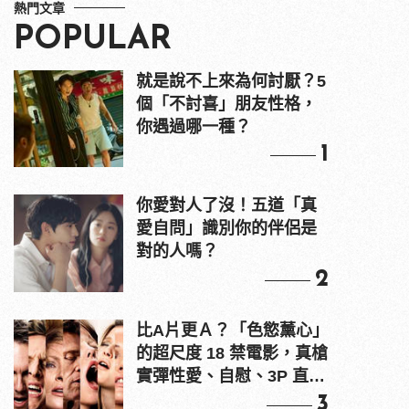
熱門文章
POPULAR
就是說不上來為何討厭？5
個「不討喜」朋友性格，
你遇過哪一種？
1
你愛對人了沒！五道「真
愛自問」識別你的伴侶是
對的人嗎？
2
比A片更Ａ？「色慾薰心」
的超尺度 18 禁電影，真槍
實彈性愛、自慰、3P 直接
上！
3