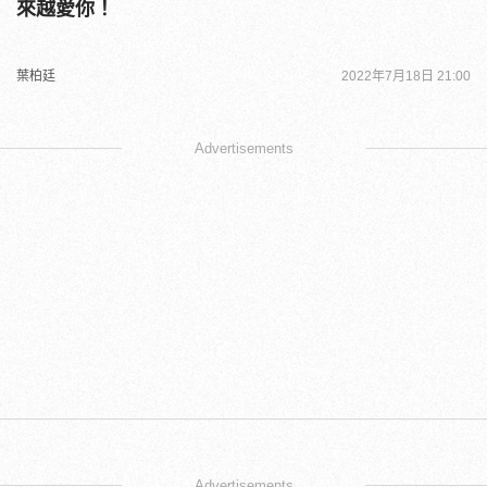
來越愛你！
葉柏廷
2022年7月18日 21:00
Advertisements
Advertisements