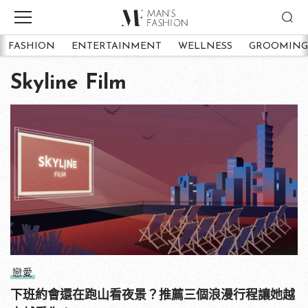
FASHION
ENTERTAINMENT
WELLNESS
GROOMING
Skyline Film
戀愛
下班約會還在跑山看夜景？推薦三個浪漫行程讓她越