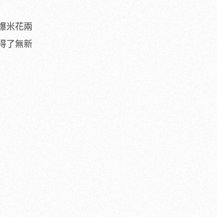
爆米花兩
得了無新