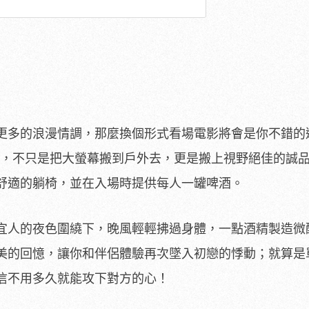
更多的浪漫情調，那麼換個形式看場電影將會是你不錯的
屋頂電影院，不只是把大螢幕搬到戶外去，更是搬上視野絕佳的誠
舒適的躺椅，並在入場時提供每人一罐啤酒。
宜人的夜色圍繞下，晚風輕輕拂過身體，一點酒精製造微
美的回憶，讓你和伴侶體驗再次墜入初戀的悸動；就算是
信不用多久就能攻下對方的心！