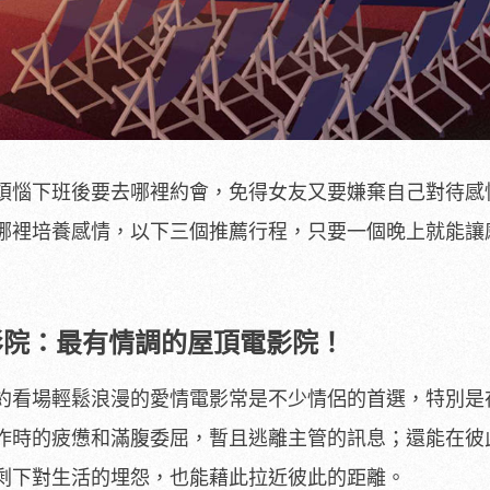
煩惱下班後要去哪裡約會，免得女友又要嫌棄自己對待感
哪裡培養感情，以下三個推薦行程，只要一個晚上就能讓
屋頂電影院：最有情調的屋頂電影院！
約看場輕鬆浪漫的愛情電影常是不少情侶的首選，特別是
作時的疲憊和滿腹委屈，暫且逃離主管的訊息；還能在彼
剩下對生活的埋怨，也能藉此拉近彼此的距離。