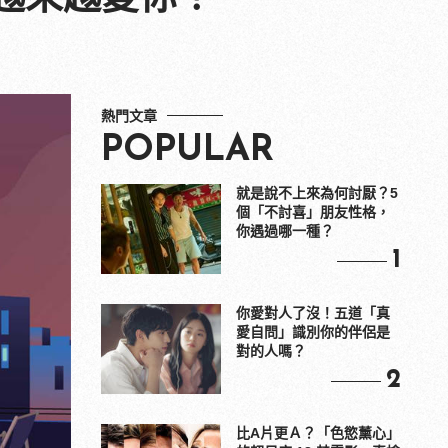
熱門文章
POPULAR
就是說不上來為何討厭？5
個「不討喜」朋友性格，
你遇過哪一種？
1
你愛對人了沒！五道「真
愛自問」識別你的伴侶是
對的人嗎？
2
比A片更Ａ？「色慾薰心」