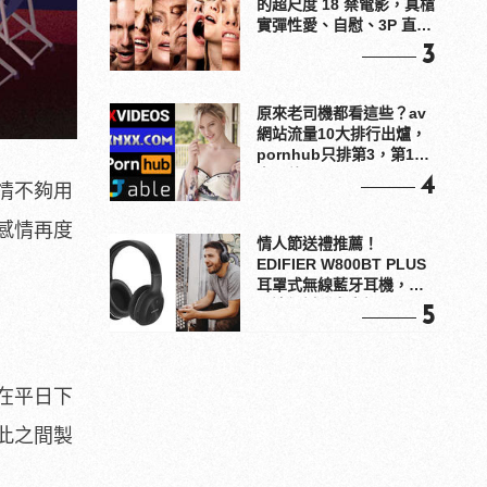
的超尺度 18 禁電影，真槍
實彈性愛、自慰、3P 直接
上！
3
原來老司機都看這些？av
網站流量10大排行出爐，
pornhub只排第3，第1名
竟是他？
4
情不夠用
感情再度
情人節送禮推薦！
EDIFIER W800BT PLUS
耳罩式無線藍牙耳機，在
耳邊傾訴甜言蜜語
5
在平日下
此之間製