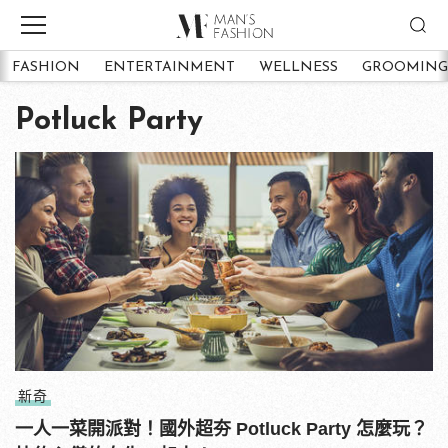
FASHION
ENTERTAINMENT
WELLNESS
GROOMING
Potluck Party
新奇
一人一菜開派對！國外超夯 Potluck Party 怎麼玩？