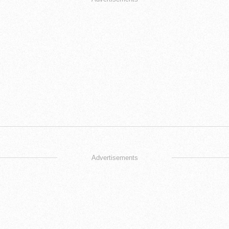
Advertisements