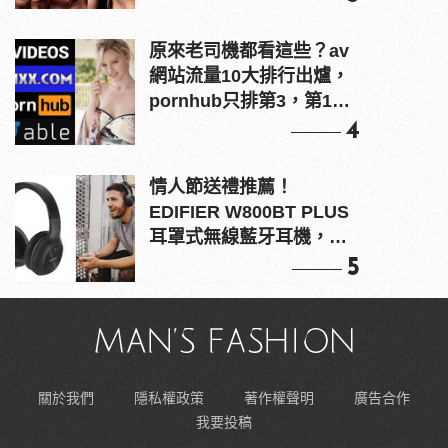
原來老司機都看這些？av
網站流量10大排行出爐，
pornhub只排第3，第1名
竟是他？
4
情人節送禮推薦！
EDIFIER W800BT PLUS
耳罩式無線藍牙耳機，在
耳邊傾訴甜言蜜語
5
關於我們
隱私權政策
著作權聲明
廣告合作
我要投稿