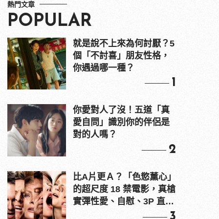
熱門文章
POPULAR
就是說不上來為何討厭？5
個「不討喜」朋友性格，
你遇過哪一種？
1
你愛對人了沒！五道「真
愛自問」識別你的伴侶是
對的人嗎？
2
比A片更Ａ？「色慾薰心」
的超尺度 18 禁電影，真槍
實彈性愛、自慰、3P 直接
上！
3