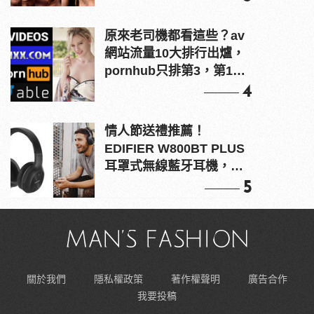
原來老司機都看這些？av
網站流量10大排行出爐，
pornhub只排第3，第1名
竟是他？
4
情人節送禮推薦！
EDIFIER W800BT PLUS
耳罩式無線藍牙耳機，在
耳邊傾訴甜言蜜語
5
關於我們
隱私權政策
著作權聲明
廣告合作
我要投稿