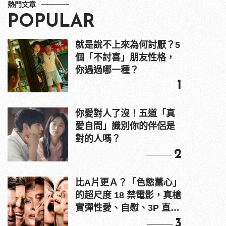
熱門文章
POPULAR
就是說不上來為何討厭？5
個「不討喜」朋友性格，
你遇過哪一種？
1
你愛對人了沒！五道「真
愛自問」識別你的伴侶是
對的人嗎？
2
比A片更Ａ？「色慾薰心」
的超尺度 18 禁電影，真槍
實彈性愛、自慰、3P 直接
上！
3