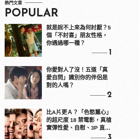
熱門文章
POPULAR
就是說不上來為何討厭？5
個「不討喜」朋友性格，
你遇過哪一種？
1
你愛對人了沒！五道「真
愛自問」識別你的伴侶是
對的人嗎？
2
比A片更Ａ？「色慾薰心」
的超尺度 18 禁電影，真槍
實彈性愛、自慰、3P 直接
上！
3