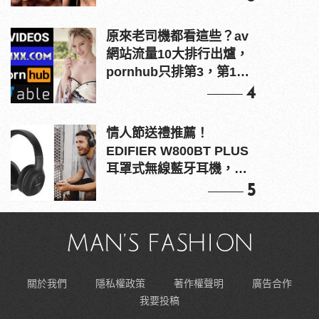
原來老司機都看這些？av
網站流量10大排行出爐，
pornhub只排第3，第1名
竟是他？
4
情人節送禮推薦！
EDIFIER W800BT PLUS
耳罩式無線藍牙耳機，在
耳邊傾訴甜言蜜語
5
關於我們
隱私權政策
著作權聲明
廣告合作
我要投稿