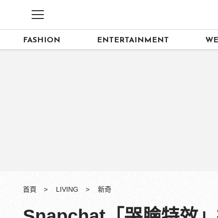
FASHION
ENTERTAINMENT
WE
首頁
LIVING
新奇
Snapchat「哭臉