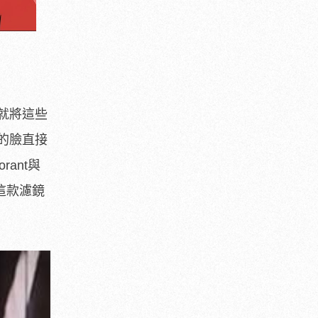
就將這些
r的臉直接
ant與
這款濾鏡