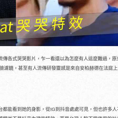
流傳各式哭哭影片，乍一看還以為怎麼有人這麼難過，原
仿真哭臉濾鏡，甚至有人流傳研發靈感是來自安柏赫德在法庭
台都能看到她的身影，從IG到抖音處處可見，但也許多人