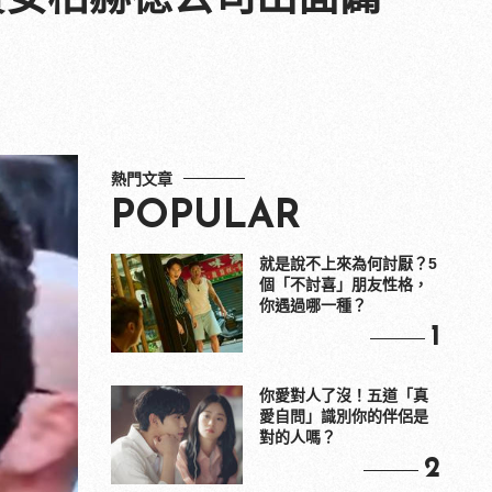
熱門文章
POPULAR
就是說不上來為何討厭？5
個「不討喜」朋友性格，
你遇過哪一種？
1
你愛對人了沒！五道「真
愛自問」識別你的伴侶是
對的人嗎？
2