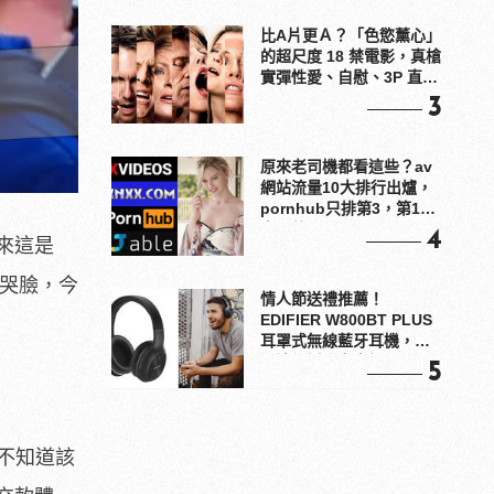
比A片更Ａ？「色慾薰心」
的超尺度 18 禁電影，真槍
實彈性愛、自慰、3P 直接
上！
3
原來老司機都看這些？av
網站流量10大排行出爐，
pornhub只排第3，第1名
竟是他？
4
來這是
上哭臉，今
情人節送禮推薦！
EDIFIER W800BT PLUS
耳罩式無線藍牙耳機，在
耳邊傾訴甜言蜜語
5
不知道該