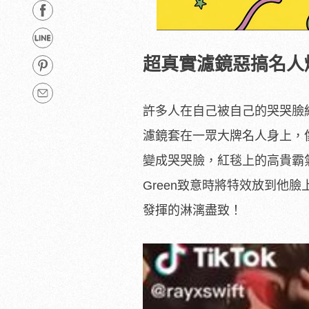
超真實濾鏡惡搞名人
許多人在自己被自己的哭哭臉
濾鏡套在一眾大牌名人身上，像是前陣
變成哭哭臉，紅毯上的高貴霸氣
Green致意時將特效放到他
發揮的淋漓盡致！