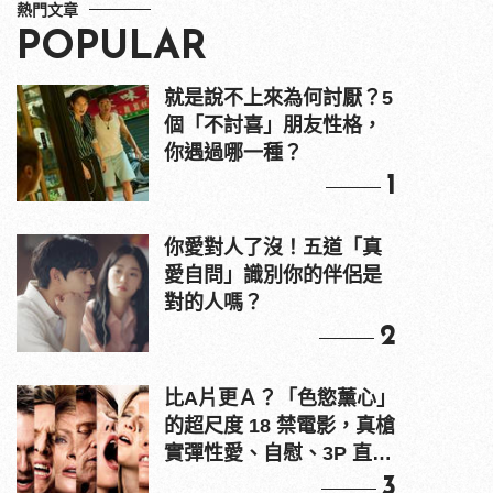
熱門文章
POPULAR
就是說不上來為何討厭？5
個「不討喜」朋友性格，
你遇過哪一種？
1
你愛對人了沒！五道「真
愛自問」識別你的伴侶是
對的人嗎？
2
比A片更Ａ？「色慾薰心」
的超尺度 18 禁電影，真槍
實彈性愛、自慰、3P 直接
上！
3