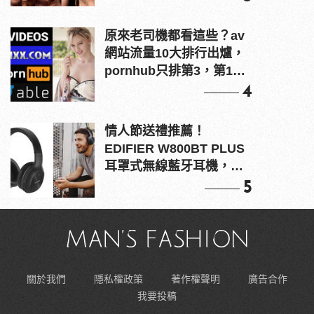
原來老司機都看這些？av
網站流量10大排行出爐，
pornhub只排第3，第1名
竟是他？
4
情人節送禮推薦！
EDIFIER W800BT PLUS
耳罩式無線藍牙耳機，在
耳邊傾訴甜言蜜語
5
關於我們
隱私權政策
著作權聲明
廣告合作
我要投稿