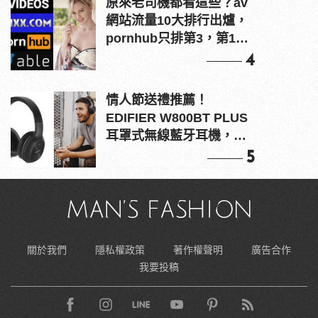
原來老司機都看這些？av
網站流量10大排行出爐，
pornhub只排第3，第1名
竟是他？
4
情人節送禮推薦！
EDIFIER W800BT PLUS
耳罩式無線藍牙耳機，在
耳邊傾訴甜言蜜語
5
關於我們
隱私權政策
著作權聲明
廣告合作
我要投稿