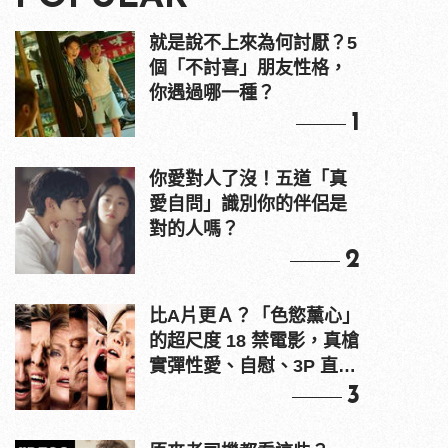
就是說不上來為何討厭？5
個「不討喜」朋友性格，
你遇過哪一種？
1
你愛對人了沒！五道「真
愛自問」識別你的伴侶是
對的人嗎？
2
比A片更Ａ？「色慾薰心」
的超尺度 18 禁電影，真槍
實彈性愛、自慰、3P 直接
上！
3