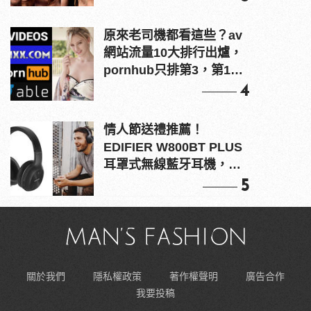
原來老司機都看這些？av
網站流量10大排行出爐，
pornhub只排第3，第1名
竟是他？
4
情人節送禮推薦！
EDIFIER W800BT PLUS
耳罩式無線藍牙耳機，在
耳邊傾訴甜言蜜語
5
關於我們
隱私權政策
著作權聲明
廣告合作
我要投稿