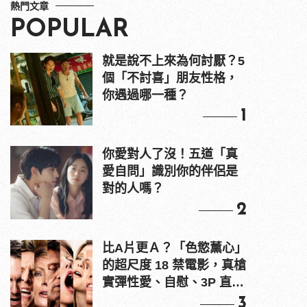
熱門文章
POPULAR
就是說不上來為何討厭？5
個「不討喜」朋友性格，
你遇過哪一種？
1
你愛對人了沒！五道「真
愛自問」識別你的伴侶是
對的人嗎？
2
比A片更Ａ？「色慾薰心」
的超尺度 18 禁電影，真槍
實彈性愛、自慰、3P 直接
上！
3