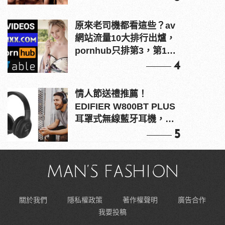
原來老司機都看這些？av
網站流量10大排行出爐，
pornhub只排第3，第1名
竟是他？
4
情人節送禮推薦！
EDIFIER W800BT PLUS
耳罩式無線藍牙耳機，在
耳邊傾訴甜言蜜語
5
關於我們
隱私權政策
著作權聲明
廣告合作
我要投稿