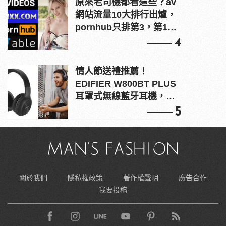
原來老司機都看這些？av
網站流量10大排行出爐，
pornhub只排第3，第1名
竟是他？
4
情人節送禮推薦！
EDIFIER W800BT PLUS
耳罩式無線藍牙耳機，在
耳邊傾訴甜言蜜語
5
關於我們
隱私權政策
著作權聲明
廣告合作
我要投稿