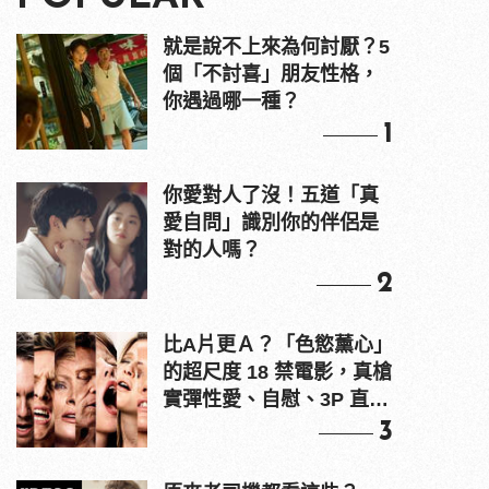
就是說不上來為何討厭？5
個「不討喜」朋友性格，
你遇過哪一種？
1
你愛對人了沒！五道「真
愛自問」識別你的伴侶是
對的人嗎？
2
比A片更Ａ？「色慾薰心」
的超尺度 18 禁電影，真槍
實彈性愛、自慰、3P 直接
上！
3