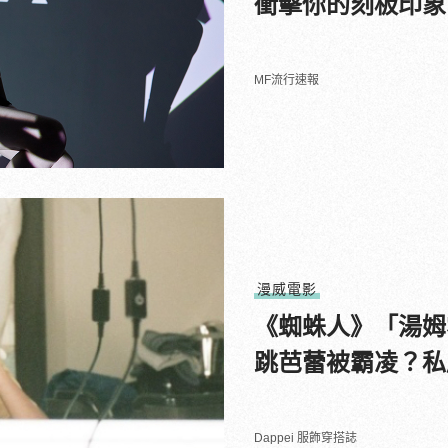
衝擊你的刻板印象
MF流行速報
漫威電影
《蜘蛛人》「湯姆霍
跳芭蕾被霸凌？私
Dappei 服飾穿搭誌