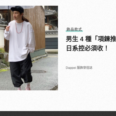
飾品款式
男生 4 種「項
日系控必須收！
Dappei 服飾穿搭誌