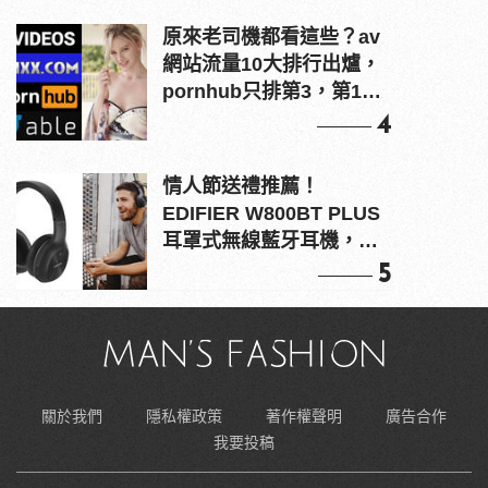
原來老司機都看這些？av
網站流量10大排行出爐，
pornhub只排第3，第1名
竟是他？
4
情人節送禮推薦！
EDIFIER W800BT PLUS
耳罩式無線藍牙耳機，在
耳邊傾訴甜言蜜語
5
關於我們
隱私權政策
著作權聲明
廣告合作
我要投稿