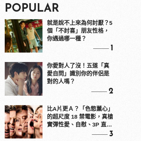
POPULAR
就是說不上來為何討厭？5
個「不討喜」朋友性格，
你遇過哪一種？
1
你愛對人了沒！五道「真
愛自問」識別你的伴侶是
對的人嗎？
2
比A片更Ａ？「色慾薰心」
的超尺度 18 禁電影，真槍
實彈性愛、自慰、3P 直接
上！
3