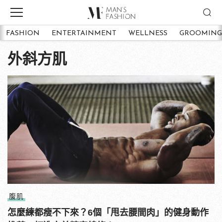
FASHION
ENTERTAINMENT
WELLNESS
GROOMING
外斜方肌
腹肌
怎麼練都瘦不下來？6個「甩去腰間肉」的健身動作