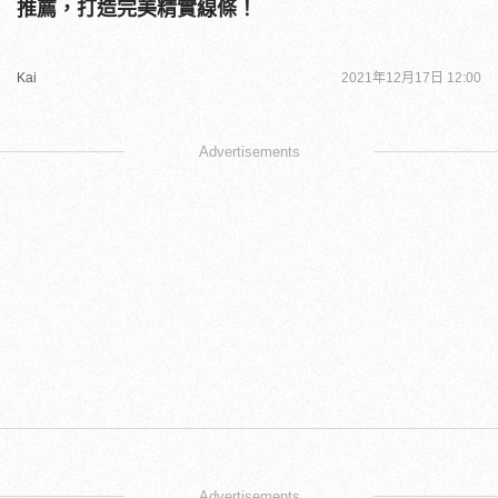
推薦，打造完美精實線條！
Kai
2021年12月17日 12:00
Advertisements
Advertisements