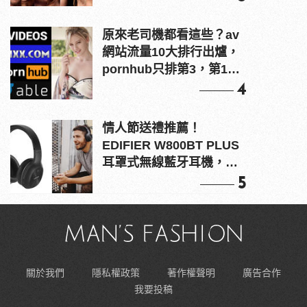
原來老司機都看這些？av
網站流量10大排行出爐，
pornhub只排第3，第1名
竟是他？
4
情人節送禮推薦！
EDIFIER W800BT PLUS
耳罩式無線藍牙耳機，在
耳邊傾訴甜言蜜語
5
關於我們
隱私權政策
著作權聲明
廣告合作
我要投稿