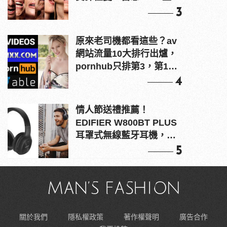
上！
3
原來老司機都看這些？av
網站流量10大排行出爐，
pornhub只排第3，第1名
竟是他？
4
情人節送禮推薦！
EDIFIER W800BT PLUS
耳罩式無線藍牙耳機，在
耳邊傾訴甜言蜜語
5
關於我們
隱私權政策
著作權聲明
廣告合作