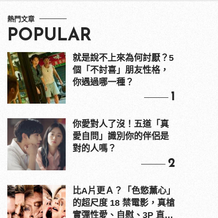
熱門文章
POPULAR
就是說不上來為何討厭？5
個「不討喜」朋友性格，
你遇過哪一種？
1
你愛對人了沒！五道「真
愛自問」識別你的伴侶是
對的人嗎？
2
比A片更Ａ？「色慾薰心」
的超尺度 18 禁電影，真槍
實彈性愛、自慰、3P 直接