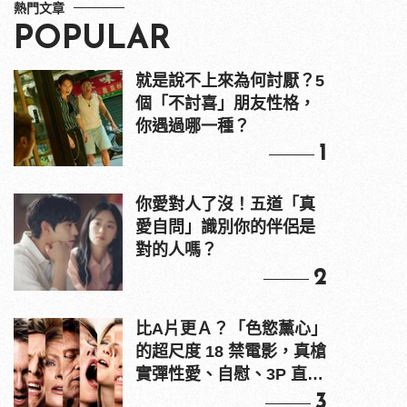
熱門文章
POPULAR
就是說不上來為何討厭？5
個「不討喜」朋友性格，
你遇過哪一種？
1
你愛對人了沒！五道「真
愛自問」識別你的伴侶是
對的人嗎？
2
比A片更Ａ？「色慾薰心」
的超尺度 18 禁電影，真槍
實彈性愛、自慰、3P 直接
上！
3