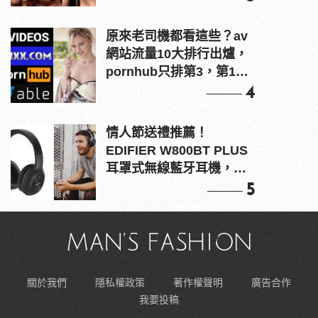
原來老司機都看這些？av
網站流量10大排行出爐，
pornhub只排第3，第1名
竟是他？
4
情人節送禮推薦！
EDIFIER W800BT PLUS
耳罩式無線藍牙耳機，在
耳邊傾訴甜言蜜語
5
關於我們
隱私權政策
著作權聲明
廣告合作
我要投稿