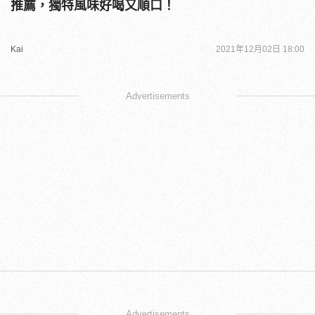
推薦，獨特風味好喝又順口！
Kai
2021年12月02日 18:00
Advertisements
Advertisements