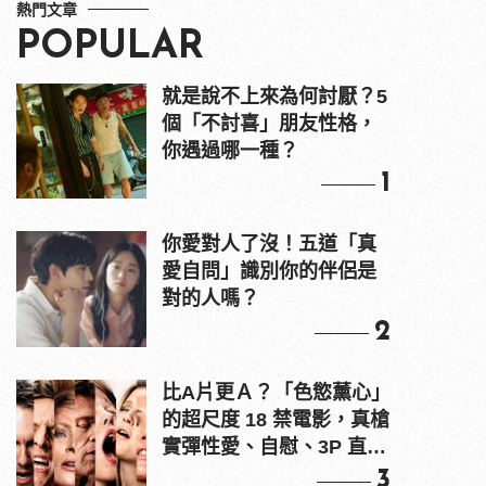
熱門文章
POPULAR
就是說不上來為何討厭？5
個「不討喜」朋友性格，
你遇過哪一種？
1
你愛對人了沒！五道「真
愛自問」識別你的伴侶是
對的人嗎？
2
比A片更Ａ？「色慾薰心」
的超尺度 18 禁電影，真槍
實彈性愛、自慰、3P 直接
上！
3