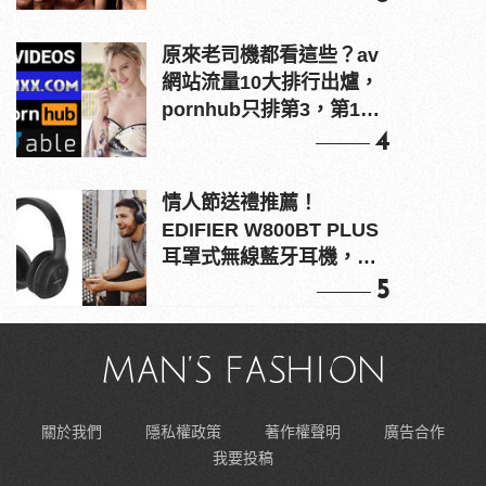
原來老司機都看這些？av
網站流量10大排行出爐，
pornhub只排第3，第1名
竟是他？
4
情人節送禮推薦！
EDIFIER W800BT PLUS
耳罩式無線藍牙耳機，在
耳邊傾訴甜言蜜語
5
關於我們
隱私權政策
著作權聲明
廣告合作
我要投稿