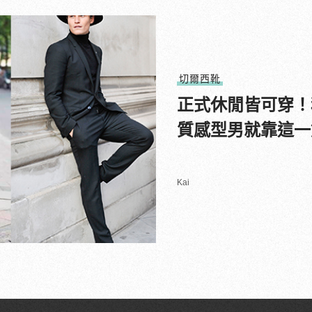
切爾西靴
正式休閒皆可穿！
質感型男就靠這一
Kai