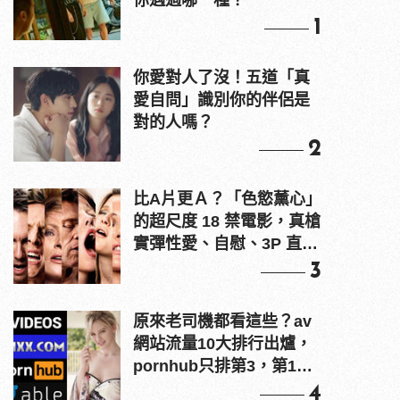
你遇過哪一種？
1
你愛對人了沒！五道「真
愛自問」識別你的伴侶是
對的人嗎？
2
比A片更Ａ？「色慾薰心」
的超尺度 18 禁電影，真槍
實彈性愛、自慰、3P 直接
上！
3
原來老司機都看這些？av
網站流量10大排行出爐，
pornhub只排第3，第1名
竟是他？
4