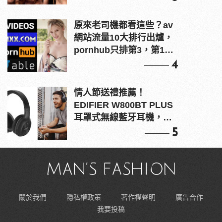
原來老司機都看這些？av
網站流量10大排行出爐，
pornhub只排第3，第1名
竟是他？
4
情人節送禮推薦！
EDIFIER W800BT PLUS
耳罩式無線藍牙耳機，在
耳邊傾訴甜言蜜語
5
關於我們
隱私權政策
著作權聲明
廣告合作
我要投稿