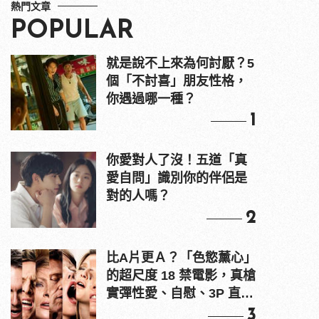
熱門文章
POPULAR
就是說不上來為何討厭？5
個「不討喜」朋友性格，
你遇過哪一種？
1
你愛對人了沒！五道「真
愛自問」識別你的伴侶是
對的人嗎？
2
比A片更Ａ？「色慾薰心」
的超尺度 18 禁電影，真槍
實彈性愛、自慰、3P 直接
上！
3