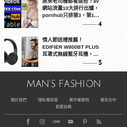
原來老司機都看這些？av
網站流量10大排行出爐，
pornhub只排第3，第1名
竟是他？
4
情人節送禮推薦！
EDIFIER W800BT PLUS
耳罩式無線藍牙耳機，在
耳邊傾訴甜言蜜語
5
關於我們
隱私權政策
著作權聲明
廣告合作
我要投稿