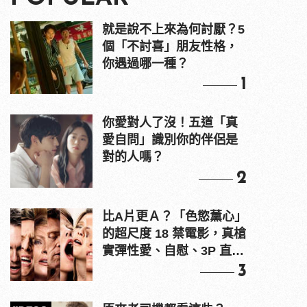
就是說不上來為何討厭？5
個「不討喜」朋友性格，
你遇過哪一種？
1
你愛對人了沒！五道「真
愛自問」識別你的伴侶是
對的人嗎？
2
比A片更Ａ？「色慾薰心」
的超尺度 18 禁電影，真槍
實彈性愛、自慰、3P 直接
上！
3