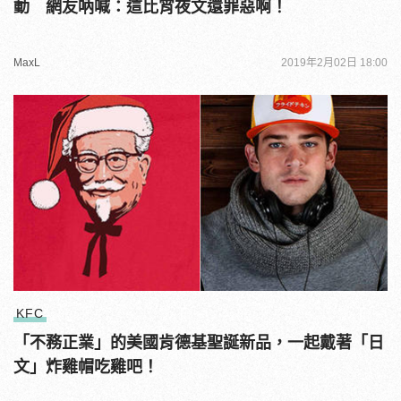
動 網友吶喊：這比宵夜文還罪惡啊！
MaxL
2019年2月02日 18:00
KFC
「不務正業」的美國肯德基聖誕新品，一起戴著「日
文」炸雞帽吃雞吧！