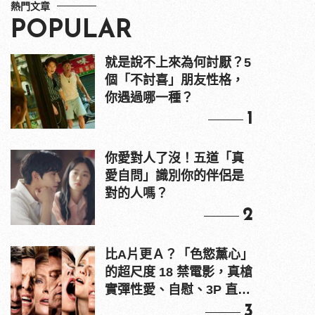
熱門文章
POPULAR
就是說不上來為何討厭？5
個「不討喜」朋友性格，
你遇過哪一種？
1
你愛對人了沒！五道「真
愛自問」識別你的伴侶是
對的人嗎？
2
比A片更Ａ？「色慾薰心」
的超尺度 18 禁電影，真槍
實彈性愛、自慰、3P 直接
上！
3