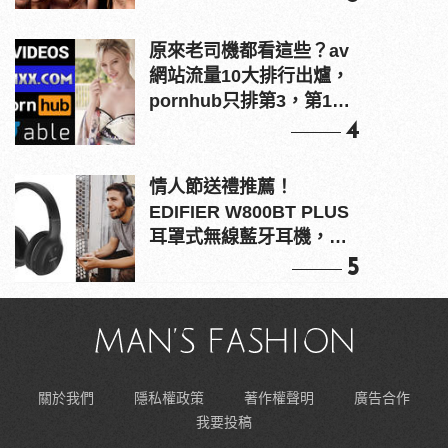
原來老司機都看這些？av
網站流量10大排行出爐，
pornhub只排第3，第1名
竟是他？
4
情人節送禮推薦！
EDIFIER W800BT PLUS
耳罩式無線藍牙耳機，在
耳邊傾訴甜言蜜語
5
關於我們
隱私權政策
著作權聲明
廣告合作
我要投稿