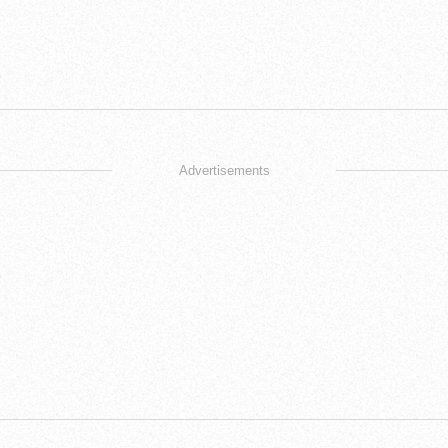
Advertisements