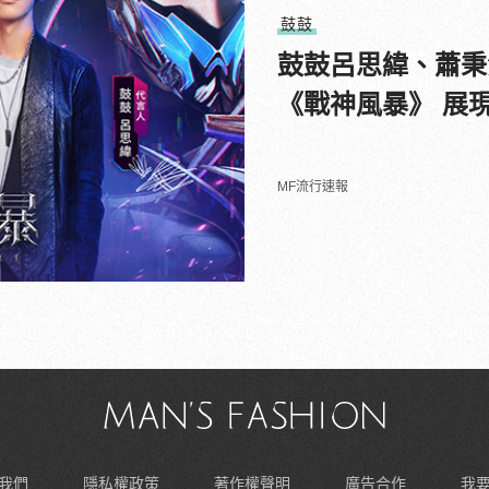
鼓鼓
鼓鼓呂思緯、蕭秉
《戰神風暴》 展
MF流行速報
我們
隱私權政策
著作權聲明
廣告合作
我