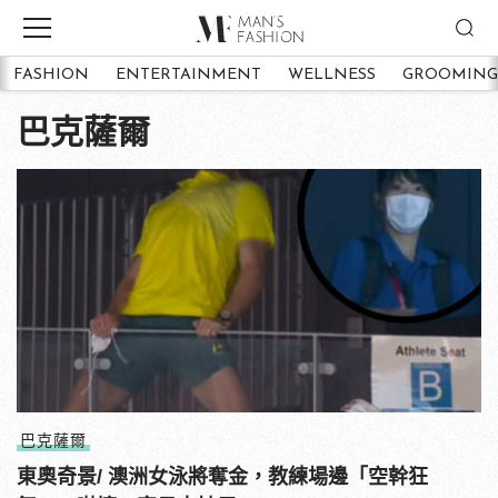
FASHION
ENTERTAINMENT
WELLNESS
GROOMING
巴克薩爾
巴克薩爾
東奧奇景/ 澳洲女泳將奪金，教練場邊「空幹狂