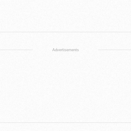
Advertisements