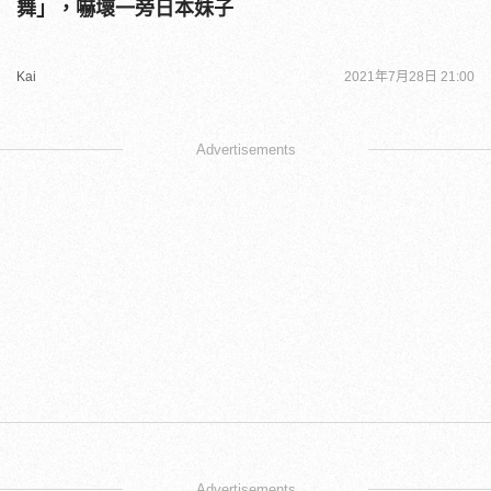
舞」，嚇壞一旁日本妹子
Kai
2021年7月28日 21:00
Advertisements
Advertisements