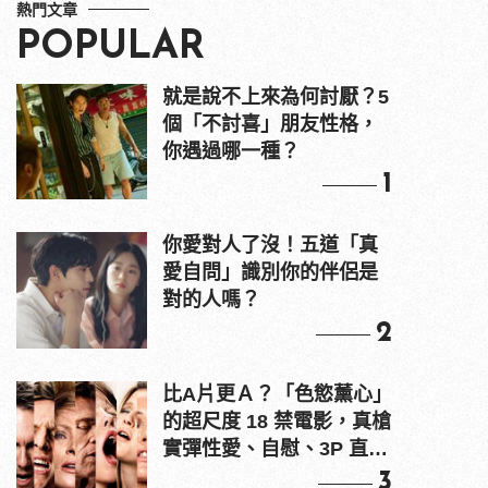
熱門文章
POPULAR
就是說不上來為何討厭？5
個「不討喜」朋友性格，
你遇過哪一種？
1
你愛對人了沒！五道「真
愛自問」識別你的伴侶是
對的人嗎？
2
比A片更Ａ？「色慾薰心」
的超尺度 18 禁電影，真槍
實彈性愛、自慰、3P 直接
上！
3