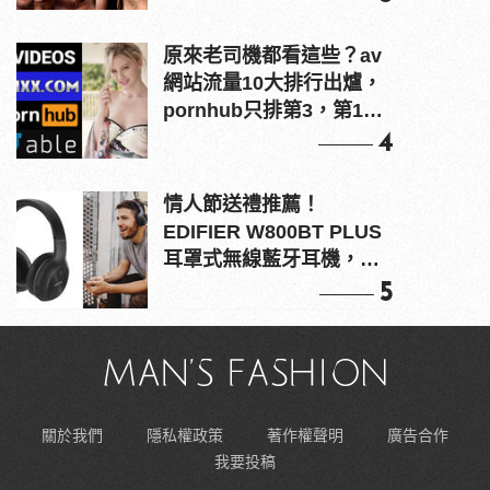
原來老司機都看這些？av
網站流量10大排行出爐，
pornhub只排第3，第1名
竟是他？
4
情人節送禮推薦！
EDIFIER W800BT PLUS
耳罩式無線藍牙耳機，在
耳邊傾訴甜言蜜語
5
關於我們
隱私權政策
著作權聲明
廣告合作
我要投稿