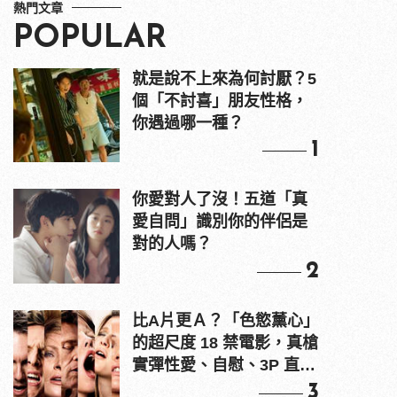
熱門文章
POPULAR
就是說不上來為何討厭？5
個「不討喜」朋友性格，
你遇過哪一種？
1
你愛對人了沒！五道「真
愛自問」識別你的伴侶是
對的人嗎？
2
比A片更Ａ？「色慾薰心」
的超尺度 18 禁電影，真槍
實彈性愛、自慰、3P 直接
上！
3