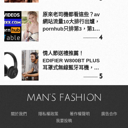
原來老司機都看這些？av
網站流量10大排行出爐，
pornhub只排第3，第1名
竟是他？
4
情人節送禮推薦！
EDIFIER W800BT PLUS
耳罩式無線藍牙耳機，在
耳邊傾訴甜言蜜語
5
關於我們
隱私權政策
著作權聲明
廣告合作
我要投稿