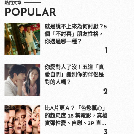
熱門文章
POPULAR
就是說不上來為何討厭？5
個「不討喜」朋友性格，
你遇過哪一種？
1
你愛對人了沒！五道「真
愛自問」識別你的伴侶是
對的人嗎？
2
比A片更Ａ？「色慾薰心」
的超尺度 18 禁電影，真槍
實彈性愛、自慰、3P 直接
上！
3