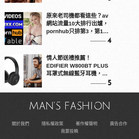
原來老司機都看這些？av
網站流量10大排行出爐，
pornhub只排第3，第1名
竟是他？
4
情人節送禮推薦！
EDIFIER W800BT PLUS
耳罩式無線藍牙耳機，在
耳邊傾訴甜言蜜語
5
關於我們
隱私權政策
著作權聲明
廣告合作
我要投稿