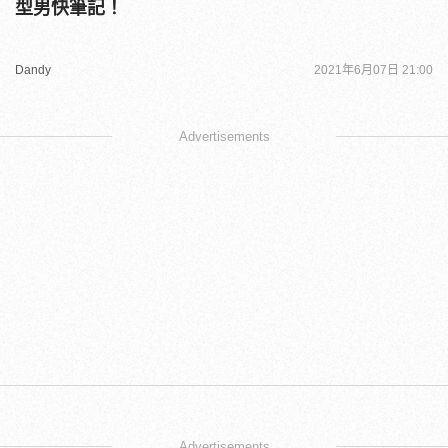
型男快筆記！
Dandy
2021年6月07日 21:00
Advertisements
Advertisements