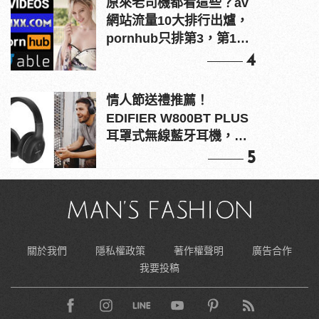
原來老司機都看這些？av
網站流量10大排行出爐，
pornhub只排第3，第1名
竟是他？
4
情人節送禮推薦！
EDIFIER W800BT PLUS
耳罩式無線藍牙耳機，在
耳邊傾訴甜言蜜語
5
關於我們
隱私權政策
著作權聲明
廣告合作
我要投稿