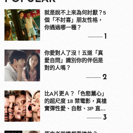
就是說不上來為何討厭？5
個「不討喜」朋友性格，
你遇過哪一種？
1
你愛對人了沒！五道「真
愛自問」識別你的伴侶是
對的人嗎？
2
比A片更Ａ？「色慾薰心」
的超尺度 18 禁電影，真槍
實彈性愛、自慰、3P 直接
上！
3