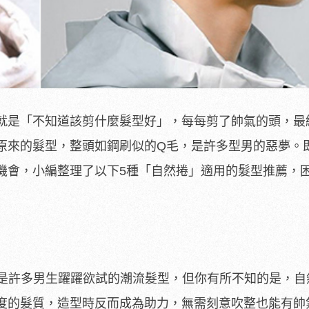
就是「不知道該剪什麼髮型好」，每每剪了帥氣的頭，最
原來的髮型，整頭如鋼刷似的Q毛，是許多型男的惡夢。
機會，小編整理了以下5種「自然捲」適用的髮型推薦，
ut，是許多男生躍躍欲試的潮流髮型，但你有所不知的是，
度的髮質，造型時反而成為助力，無需刻意吹整也能有帥