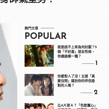
熱門文章
POPULAR
就是說不上來為何討厭？5
個「不討喜」朋友性格，
你遇過哪一種？
1
你愛對人了沒！五道「真
愛自問」識別你的伴侶是
對的人嗎？
2
比A片更Ａ？「色慾薰心」