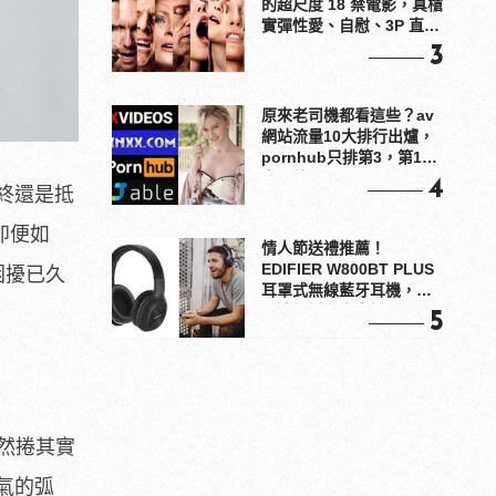
的超尺度 18 禁電影，真槍
實彈性愛、自慰、3P 直接
上！
3
原來老司機都看這些？av
網站流量10大排行出爐，
pornhub只排第3，第1名
竟是他？
4
終還是抵
即便如
情人節送禮推薦！
EDIFIER W800BT PLUS
困擾已久
耳罩式無線藍牙耳機，在
耳邊傾訴甜言蜜語
5
自然捲其實
氣的弧