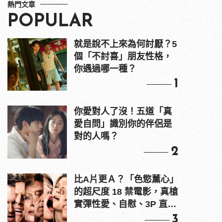
熱門文章
POPULAR
就是說不上來為何討厭？5
個「不討喜」朋友性格，
你遇過哪一種？
1
你愛對人了沒！五道「真
愛自問」識別你的伴侶是
對的人嗎？
2
比A片更Ａ？「色慾薰心」
的超尺度 18 禁電影，真槍
實彈性愛、自慰、3P 直接
上！
3