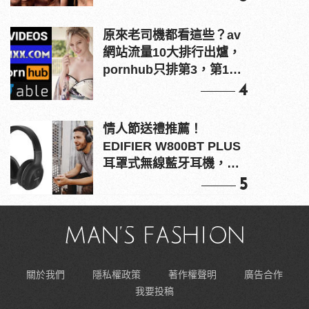
原來老司機都看這些？av
網站流量10大排行出爐，
pornhub只排第3，第1名
竟是他？
4
情人節送禮推薦！
EDIFIER W800BT PLUS
耳罩式無線藍牙耳機，在
耳邊傾訴甜言蜜語
5
關於我們
隱私權政策
著作權聲明
廣告合作
我要投稿