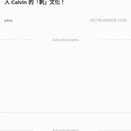
人 Calvin 的「刺」文化！
juksy
2017年10月06日 12:00
Advertisements
Advertisements