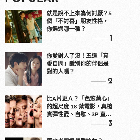
就是說不上來為何討厭？5
個「不討喜」朋友性格，
你遇過哪一種？
1
你愛對人了沒！五道「真
愛自問」識別你的伴侶是
對的人嗎？
2
比A片更Ａ？「色慾薰心」
的超尺度 18 禁電影，真槍
實彈性愛、自慰、3P 直接
上！
3