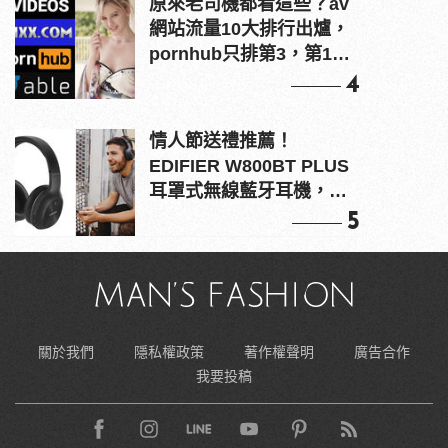
原來老司機都看這些？av
網站流量10大排行出爐，
pornhub只排第3，第1名
竟是他？
4
情人節送禮推薦！
EDIFIER W800BT PLUS
耳罩式無線藍牙耳機，在
耳邊傾訴甜言蜜語
5
關於我們
隱私權政策
著作權聲明
廣告合作
我要投稿