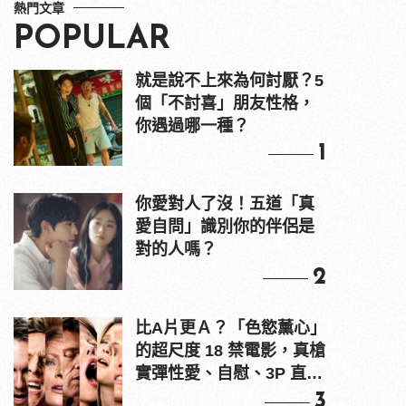
熱門文章
POPULAR
就是說不上來為何討厭？5
個「不討喜」朋友性格，
你遇過哪一種？
1
你愛對人了沒！五道「真
愛自問」識別你的伴侶是
對的人嗎？
2
比A片更Ａ？「色慾薰心」
的超尺度 18 禁電影，真槍
實彈性愛、自慰、3P 直接
上！
3