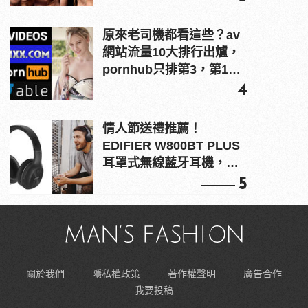
原來老司機都看這些？av
網站流量10大排行出爐，
pornhub只排第3，第1名
竟是他？
4
情人節送禮推薦！
EDIFIER W800BT PLUS
耳罩式無線藍牙耳機，在
耳邊傾訴甜言蜜語
5
關於我們
隱私權政策
著作權聲明
廣告合作
我要投稿