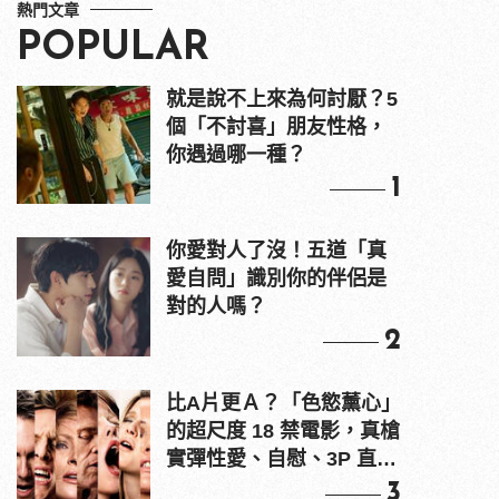
熱門文章
POPULAR
就是說不上來為何討厭？5
個「不討喜」朋友性格，
你遇過哪一種？
1
你愛對人了沒！五道「真
愛自問」識別你的伴侶是
對的人嗎？
2
比A片更Ａ？「色慾薰心」
的超尺度 18 禁電影，真槍
實彈性愛、自慰、3P 直接
上！
3