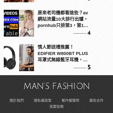
原來老司機都看這些？av
網站流量10大排行出爐，
pornhub只排第3，第1名
竟是他？
4
情人節送禮推薦！
EDIFIER W800BT PLUS
耳罩式無線藍牙耳機，在
耳邊傾訴甜言蜜語
5
關於我們
隱私權政策
著作權聲明
廣告合作
我要投稿