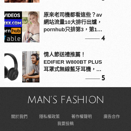
原來老司機都看這些？av
網站流量10大排行出爐，
pornhub只排第3，第1名
竟是他？
4
情人節送禮推薦！
EDIFIER W800BT PLUS
耳罩式無線藍牙耳機，在
耳邊傾訴甜言蜜語
5
關於我們
隱私權政策
著作權聲明
廣告合作
我要投稿