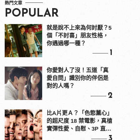
熱門文章
POPULAR
就是說不上來為何討厭？5
個「不討喜」朋友性格，
你遇過哪一種？
1
你愛對人了沒！五道「真
愛自問」識別你的伴侶是
對的人嗎？
2
比A片更Ａ？「色慾薰心」
的超尺度 18 禁電影，真槍
實彈性愛、自慰、3P 直接
上！
3